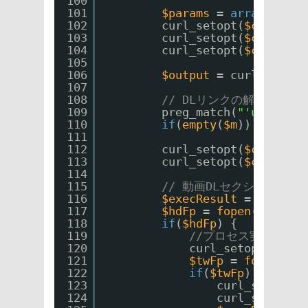
100
101
$params
= 
array
(
'v'
=
102
curl_setopt(
$ch
, CURL
103
curl_setopt(
$ch
, CURL
104
curl_setopt(
$ch
, CURL
105
106
$output
= curl_exec(
$
107
108
// DLリンクの解析
109
preg_match(
"'url=(.*?
110
if
(
empty
(
$m
)) 
goto
ex
111
112
curl_setopt(
$ch
, CURL
113
curl_setopt(
$ch
, CURL
114
115
// 動画DLセクション
116
$execResult
= false;
117
$hdFp
= 
fopen
(
$header
118
if
(
$hdFp
) {
119
//プロセス実行中でも書
120
curl_setopt(
$ch
, 
121
$twFp
= 
fopen
(
$tm
122
if
(
$twFp
) {
123
curl_setopt(
$
124
curl_setopt(
$