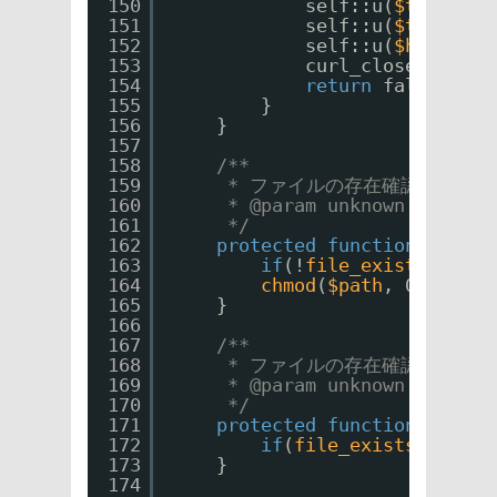
150
self::u(
$tmpCooki
151
self::u(
$tmpWorkP
152
self::u(
$headerFi
153
curl_close(
$ch
);
154
return
false;
155
}   
156
}
157
158
/**
159
* ファイルの存在確認と作成
160
* @param unknown $path
161
*/
162
protected
function
tp(
$pa
163
if
(!
file_exists
(
$path
164
chmod
(
$path
, 0777);
165
}
166
167
/**
168
* ファイルの存在確認と削除
169
* @param unknown $path
170
*/
171
protected
function
u(
$pat
172
if
(
file_exists
(
$path
)
173
}
174