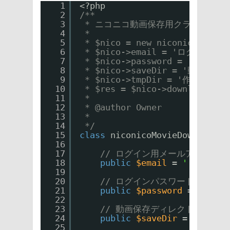
1
<?php 
2
/**
3
* ニコニコ動画保存用クラス
4
* 
5
* $nico = new niconicoMovieD
6
* $nico->email = 'ログイン
7
* $nico->password = 'ログ
8
* $nico->saveDir = '動画
9
* $nico->tmpDir = '作業用
10
* $res = $nico->download('sm
11
* 
12
* @author Owner
13
*
14
*/
15
class
niconicoMovieDownloader
16
17
// ログイン用メールアドレス
18
public
$email
= 
''
;
19
20
// ログインパスワード
21
public
$password
= 
''
;
22
23
// 動画保存ディレクトリ（末
24
public
$saveDir
= 
''
;
25