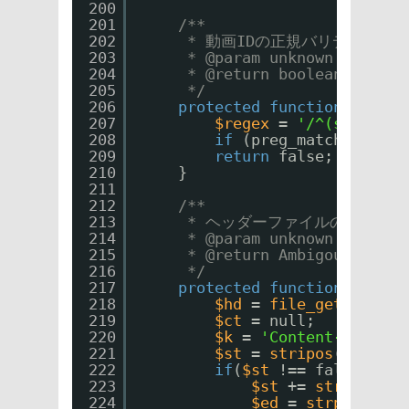
200
201
/**
202
* 動画IDの正規バリデーショ
203
* @param unknown $check
204
* @return boolean
205
*/
206
protected
function
valida
207
$regex
= 
'/^(sm)[0-9]
208
if
(preg_match(
$regex
209
return
false;
210
}
211
212
/**
213
* ヘッダーファイルの情報を解
214
* @param unknown $path
215
* @return Ambigous <NULL
216
*/
217
protected
function
parseH
218
$hd
= 
file_get_conten
219
$ct
= null;
220
$k
= 
'Content-Type:'
;
221
$st
= 
stripos
(
$hd
, 
$k
222
if
(
$st
!== false) {
223
$st
+= 
strlen
(
$k
)
224
$ed
= 
strpos
(
$hd
,