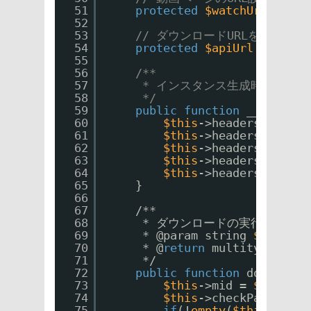
51
protected
$watchUrl
= 
'
ht
52
53
// ダウンロードURLを割り出す
54
protected
$apiUrl
= 
'
http
55
56
/**
57
* インスタンス生成時、送信
58
*/
59
public
function
__constru
60
$this
->headers[] = 
'C
61
$this
->headers[] = 
'A
62
$this
->headers[] = 
'U
63
$this
->headers[] = 
'R
64
$this
->headers[] = 
'A
65
}
66
67
/**
68
* ダウンロードの実行
69
* @param string 
$mid
70
* @
return
multitype:|boo
71
*/
72
public
function
download(
73
$this
->mid = 
$mid
;
74
$this
->checkParams();
75
if
(!
empty
(
$this
->erro