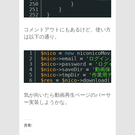
250
}
251
}
252
}
コメントアウトにもあるけど、使い方
は以下の通り。
1
$nico
= 
new
niconicoMovieDownlo
2
$nico
->email = 
'ログインメールアド
3
$nico
->password = 
'ログインパスワ
4
$nico
->saveDir = 
'動画保存用ディ
5
$nico
->tmpDir = 
'作業用ディレクト
6
$res
= 
$nico
->download(
'sm*****
気が向いたら動画再生ページのパーサ
ー実装しようかな。
共有: