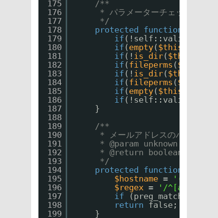
175
/**
176
* パラメーターチェック
177
*/
178
protected
function
checkP
179
if
(!self::validateEma
180
if
(
empty
(
$this
->passw
181
if
(!
is_dir
(
$this
->sav
182
if
(
fileperms
(
$this
->s
183
if
(!
is_dir
(
$this
->tmp
184
if
(
fileperms
(
$this
->t
185
if
(
empty
(
$this
->mid))
186
if
(!self::validateMid
187
}
188
189
/**
190
* メールアドレスのバリデーシ
191
* @param unknown $check
192
* @return boolean
193
*/
194
protected
function
valida
195
$hostname
= 
'(?:[_a-z
196
$regex
= 
'/^[a-z0-9!#
197
if
(preg_match(
$regex
198
return
false;
199
}