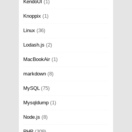
KendoUI
(1)
Knoppix
(1)
Linux
(36)
Lodash.js
(2)
MacBookAir
(1)
markdown
(8)
MySQL
(75)
Mysqldump
(1)
Node.js
(8)
PHP
(309)