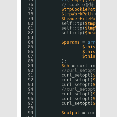
76
// cookieを持ちまわ
77
$tmpCookiePath
= 
$thi
78
$tmpWorkPath
= 
$this
-
79
$headerFilePath
= 
$th
80
self::tp(
$tmpCookiePa
81
self::tp(
$tmpWorkPath
82
self::tp(
$headerFileP
83
84
$params
= 
array
(
85
$this
->formNa
86
$this
->formNa
87
$this
->formNa
88
);
89
$ch
= curl_init();
90
//curl_setopt($ch, CU
91
curl_setopt(
$ch
, CURL
92
curl_setopt(
$ch
, CURL
93
curl_setopt(
$ch
, CURL
94
//curl_setopt($ch, CU
95
curl_setopt(
$ch
, CURL
96
curl_setopt(
$ch
, CURL
97
curl_setopt(
$ch
, CURL
98
99
$output
= curl_exec(
$