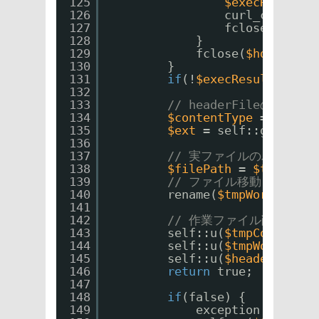
125
$execResult
=
126
curl_close(
$c
127
fclose(
$twFp
)
128
}
129
fclose(
$hdFp
);
130
}
131
if
(!
$execResult
) 
goto
132
133
// headerFileの解
134
$contentType
= self::
135
$ext
= self::getFileE
136
137
// 実ファイルのパスを指
138
$filePath
= 
$this
->sa
139
// ファイル移動
140
rename(
$tmpWorkPath
, 
141
142
// 作業ファイル削除
143
self::u(
$tmpCookiePat
144
self::u(
$tmpWorkPath
)
145
self::u(
$headerFilePa
146
return
true;
147
148
if
(false) {
149
exception: