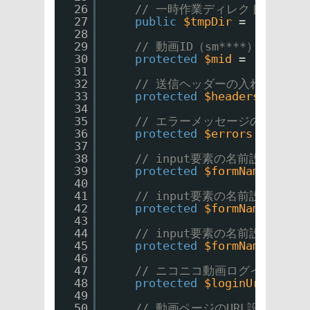
26
// 一時作業ディレクトリ（末
27
public
$tmpDir
= 
''
;
28
29
// 動画ID（sm****）
30
protected
$mid
= 
''
;
31
32
// 送信ヘッダーの入れ物
33
protected
$headers
= 
arra
34
35
// エラーメッセージの入れ物
36
protected
$errors
= 
array
37
38
// input要素の名前設定（メ
39
protected
$formNameEmail
40
41
// input要素の名前設定（パ
42
protected
$formNamePasswo
43
44
// input要素の名前設定（移動
45
protected
$formNameNextUr
46
47
// ニコニコ動画ログインポス
48
protected
$loginUrl
= 
'
ht
49
50
// 動画ページのURL設定