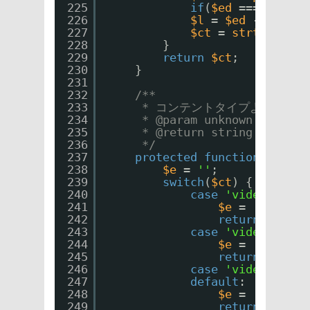
225
if
(
$ed
=== false)
226
$l
= 
$ed
- 
$st
;
227
$ct
= 
strtolower
(
228
}
229
return
$ct
; 
230
}
231
232
/**
233
* コンテントタイプより動画
234
* @param unknown $ct
235
* @return string
236
*/
237
protected
function
getFil
238
$e
= 
''
;
239
switch
(
$ct
) {
240
case
'video/3gpp'
241
$e
= 
'.3gp'
;
242
return
$e
;
243
case
'video/mp4'
:
244
$e
= 
'.mp4'
;
245
return
$e
;
246
case
'video/x-flv
247
default
:
248
$e
= 
'.flv'
;
249
return
$e
;