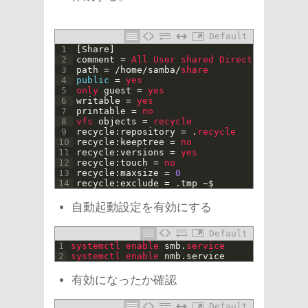
Default
1
[
Share
]
2
comment
=
All 
User 
shared 
Directories
3
path
=
/
home
/
samba
/
share
4
public
=
yes
5
only 
guest
=
yes
6
writable
=
yes
7
printable
=
no
8
vfs 
objects
=
recycle
9
recycle
:
repository
=
.
recycle
10
recycle
:
keeptree
=
no
11
recycle
:
versions
=
yes
12
recycle
:
touch
=
no
13
recycle
:
maxsize
=
0
14
recycle
:
exclude
=
.
tmp
~
$
自動起動設定を有効にする
Default
1
systemctl 
enable 
smb
.
service
2
systemctl 
enable 
nmb
.
service
有効になったか確認
Default