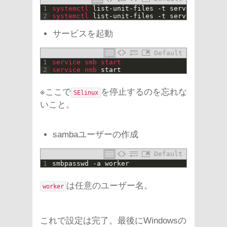
1
systemctl 
list
-
unit
-
files
-
t
service
|
grep
2
systemctl 
list
-
unit
-
files
-
t
service
|
grep
サービスを起動
Default
1
service 
smb 
start
2
service 
nmb 
start
※ここで
を停止するのを忘れな
SElinux
いこと。
sambaユーザーの作成
Default
1
smbpasswd
-
a
worker
は任意のユーザー名。
worker
これで設定は完了。最後にWindowsの