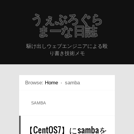
うぇぶろぐら
まーな日誌
駆け出しウェブエンジニアによる殴
り書き技術メモ
Browse:
Home
samba
SAMBA
【CentOS7】にsambaを