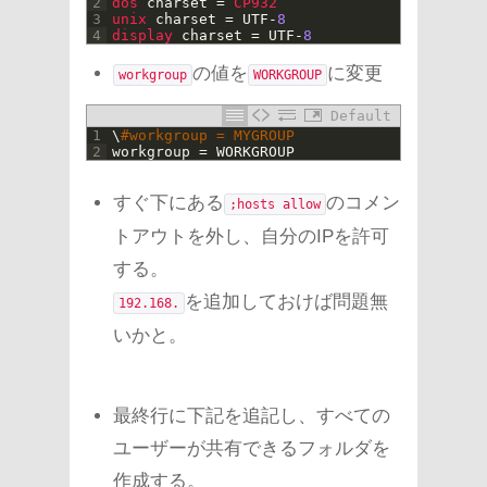
2
dos 
charset
=
CP932
3
unix 
charset
=
UTF
-
8
4
display 
charset
=
UTF
-
8
の値を
に変更
workgroup
WORKGROUP
Default
1
\
#workgroup = MYGROUP
2
workgroup
=
WORKGROUP
すぐ下にある
のコメン
;hosts allow
トアウトを外し、自分のIPを許可
する。
を追加しておけば問題無
192.168.
いかと。
最終行に下記を追記し、すべての
ユーザーが共有できるフォルダを
作成する。