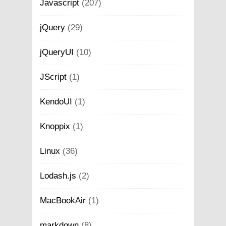
Javascript
(207)
jQuery
(29)
jQueryUI
(10)
JScript
(1)
KendoUI
(1)
Knoppix
(1)
Linux
(36)
Lodash.js
(2)
MacBookAir
(1)
markdown
(8)