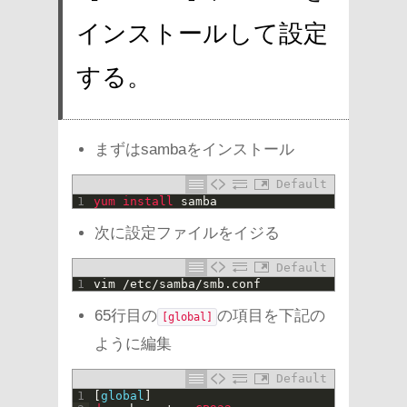
インストールして設定
する。
まずはsambaをインストール
Default
1
yum 
install 
samba
次に設定ファイルをイジる
Default
1
vim
/
etc
/
samba
/
smb
.
conf
65行目の
の項目を下記の
[global]
ように編集
Default
1
[
global
]