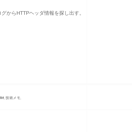
ログからHTTPヘッダ情報を探し出す。
ome
,
技術メモ
,