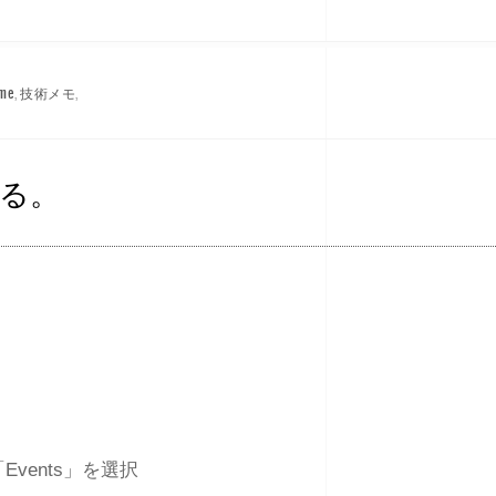
me
,
技術メモ
,
する。
vents」を選択