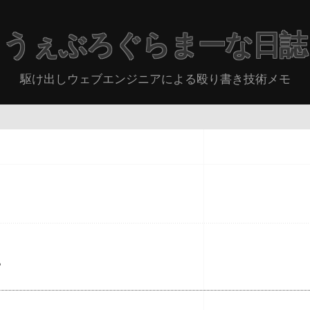
うぇぶろぐらまーな日誌
駆け出しウェブエンジニアによる殴り書き技術メモ
。