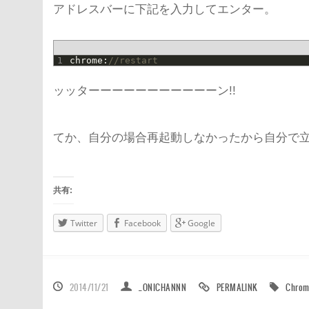
アドレスバーに下記を入力してエンター。
1
chrome
:
//restart
ッッターーーーーーーーーーーン!!
てか、自分の場合再起動しなかったから自分で
共有:
Twitter
Facebook
Google
2014/11/21
_ONICHANNN
PERMALINK
Chro