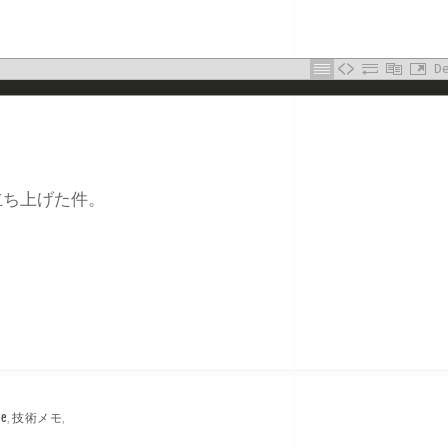
D
立ち上げた件。
me
,
技術メモ
,