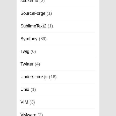
socket.io
(3)
SourceForge
(1)
SublimeText2
(1)
Symfony
(89)
Twig
(6)
Twitter
(4)
Underscore.js
(16)
Unix
(1)
VIM
(3)
VMware
(2)