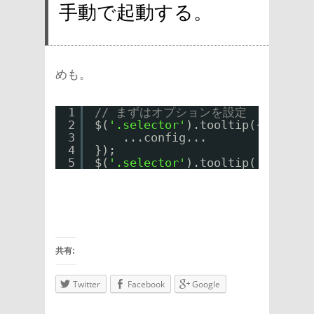
手動で起動する。
めも。
1
// まずはオプションを設定
2
$(
'.selector'
).tooltip({
3
...config...
4
});
5
$(
'.selector'
).tooltip(
'show'
);
共有:
Twitter
Facebook
Google