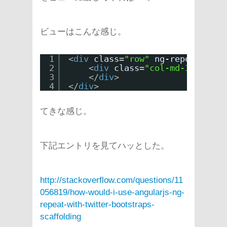
ビューはこんな感じ。
1
<
div
class
=
"row"
ng-repeat
=
"row
2
<
div
class
=
"col-md-3"
ng-re
3
</
div
>
4
</
div
>
てきな感じ。
下記エントリを見てハッとした。
http://stackoverflow.com/questions/11
056819/how-would-i-use-angularjs-ng-
repeat-with-twitter-bootstraps-
scaffolding