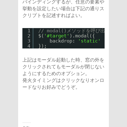
バインディングするが、任意の要素や
挙動を設定したい場合は下記の通りス
クリプトを記述すればよい。
1
// modal()メソッドを呼び出した瞬
2
$(
'#target'
).modal({
3
backdrop: 
'static'
4
});
上記はモーダル起動した時、窓の外を
クリックされてもモーダルが閉じない
ようにするためのオプション。
発火タイミングはクリックなりオンロ
ードなりお好みでどうぞ。