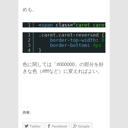
めも。
1
<
span
class
=
"caret caret-revers
1
.caret.caret-reversed {
2
border-top-width
: 
0
;
3
border-bottom
: 
4px
solid
#0
4
}
色に関しては「#000000」の部分を好
きな色（#fffなど）に変えればよい。
共有:
Twitter
Facebook
Google