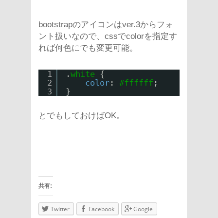
bootstrapのアイコンはver.3からフォ
ント扱いなので、cssでcolorを指定す
れば何色にでも変更可能。
1
.
white
{
2
color
: 
#ffffff
;
3
}
とでもしておけばOK。
共有:
Twitter
Facebook
Google