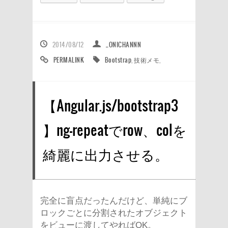
2014/08/12
_ONICHANNN
PERMALINK
Bootstrap
,
技術メモ
,
【Angular.js/bootstrap3
】ng-repeatでrow、colを
綺麗に出力させる。
完全に盲点だったんだけど、単純にブ
ロックごとに分割されたオブジェクト
をビューに渡してやればOK。