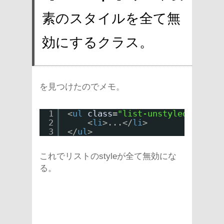
素のスタイルを全て無
効にするクラス。
を見つけたのでメモ。
1
<
ul
class
=
"list-unstyled"
>
2
<
li
>...</
li
>
3
</
ul
>
これでリストのstyleが全て無効にな
る。