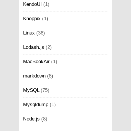
KendoUI
(1)
Knoppix
(1)
Linux
(36)
Lodash.js
(2)
MacBookAir
(1)
markdown
(8)
MySQL
(75)
Mysqldump
(1)
Node.js
(8)