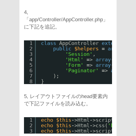
4,
「app/Controller/AppController.php」
に下記を追記。
1
class
AppController 
extends
Con
2
public
$helpers
= 
array
(
3
'Session'
,
4
'Html'
=> 
array
(
'classN
5
'Form'
=> 
array
(
'classN
6
'Paginator'
=> 
array
(
'c
7
);
8
}
5, レイアウトファイルのhead要素内
で下記ファイルを読み込む。
1
echo
$this
->Html->script(
'//aja
2
echo
$this
->Html->css(
'bootstra
3
echo
$this
->Html->script(
'boots