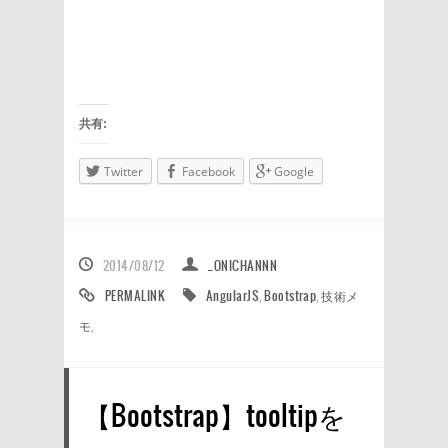
共有:
Twitter
Facebook
Google
2014/08/12
_ONICHANNN
PERMALINK
AngularJS
,
Bootstrap
,
技術メ
モ
,
【Bootstrap】tooltipを