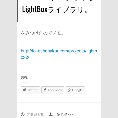
LightBoxライブラリ。
をみつけたのでメモ。
http://lokeshdhakar.com/projects/lightb
ox2/
共有:
Twitter
Facebook
Google
2015/06/15
_ONICHANNN