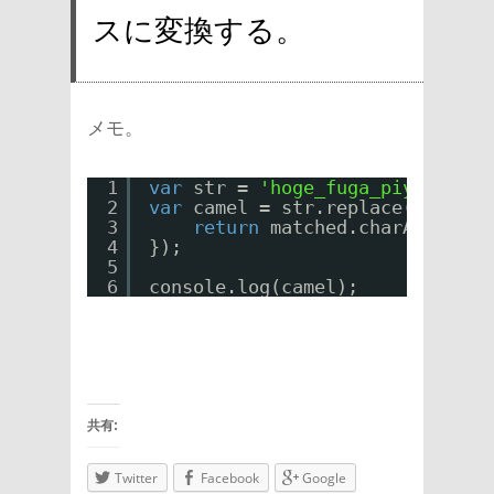
スに変換する。
メモ。
1
var
str = 
'hoge_fuga_piyo'
;
2
var
camel = str.replace(/_./g, 
3
return
matched.charAt(1).to
4
});
5
6
console.log(camel);
共有:
Twitter
Facebook
Google