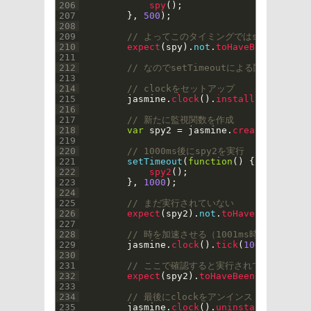
206
spy
(
)
;
207
}
,
500
)
;
208
209
// よってこのタイミングではspyはまだ呼
210
expect
(
spy
)
.
not
.
toHaveBeenCalled
(
211
212
// なのでsetTimeoutによる関数実行
213
214
// clockをセットアップ
215
jasmine
.
clock
(
)
.
install
(
)
;
216
217
// 新たに監視関数を作成
218
var
spy2
=
jasmine
.
createSpy
(
)
;
219
220
// 1000ms後にspy2を実行
221
setTimeout
(
function
(
)
{
222
spy2
(
)
;
223
}
,
1000
)
;
224
225
// まだ実行されていない
226
expect
(
spy2
)
.
not
.
toHaveBeenCalled
227
228
// 時を加速させる（1001ms時間を進める
229
jasmine
.
clock
(
)
.
tick
(
1001
)
;
230
231
// ここで確認すると実行されている
232
expect
(
spy2
)
.
toHaveBeenCalled
(
)
;
233
234
// 最後にclockをアンインストールして完
235
jasmine
.
clock
(
)
.
uninstall
(
)
;