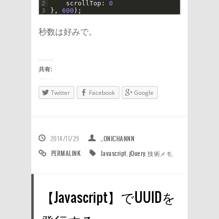
2
scrollTop
:
0
3
}
,
600
)
;
秒数は好みで。
共有:
Twitter
Facebook
Google
2014/11/29
_ONICHANNN
PERMALINK
Javascript
,
jQuery
,
技術メモ
,
【Javascript】でUUIDを