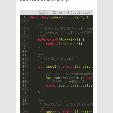
JavaScript
1
describe
(
'indexController'
,
function
(
)
{
2
3
/**
4
     * 各テストの前に実行されるいわば初期化処理。
5
     * `module`メソッドによって各テストから`c
6
     */
7
beforeEach
(
function
(
)
{
8
module
(
'coreApp'
)
;
9
}
)
;
10
11
/**
12
     * 値が等しいかを確認
13
     */
14
it
(
'spec1'
,
inject
(
function
(
$
controll
15
16
// このラインでindexControllerの
17
var
controller
=
$
controller
(
'ind
18
// 値が等しいか確認する
19
expect
(
controller
.
value
)
.
toBe
(
'he
20
21
}
)
)
;
22
23
/**
24
     * 特定のメソッドが実行されたかを確認
25
     */
26
it
(
'spec2'
,
inject
(
function
(
$
controll