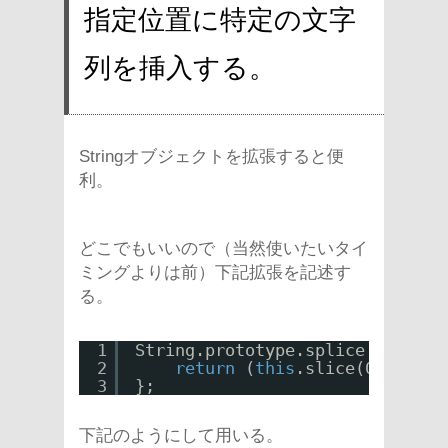
指定位置に特定の文字
列を挿入する。
Stringオブジェクトを拡張すると便
利。
どこでもいいので（当然使いたいタイ
ミングよりは前）下記拡張を記述す
る。
1
String.prototype.splice = 
funct
2
return
(
this
.slice(0, idx) 
3
};
下記のようにして用いる。