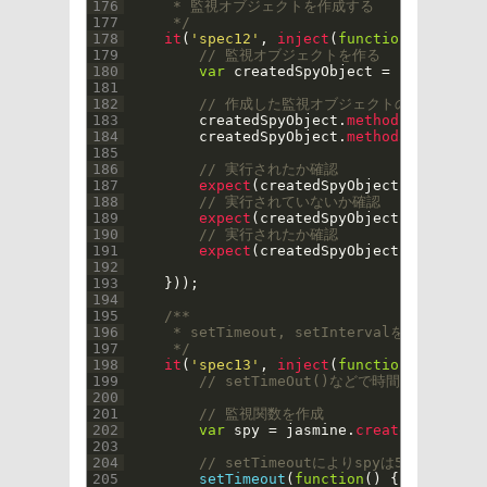
176
     * 監視オブジェクトを作成する
177
     */
178
it
(
'spec12'
,
inject
(
function
(
$
control
179
// 監視オブジェクトを作る
180
var
createdSpyObject
=
jasmine
.
cr
181
182
// 作成した監視オブジェクトの関数を実行
183
createdSpyObject
.
method1
(
)
;
184
createdSpyObject
.
method3
(
)
;
185
186
// 実行されたか確認
187
expect
(
createdSpyObject
.
method1
)
.
188
// 実行されていないか確認
189
expect
(
createdSpyObject
.
method2
)
.
190
// 実行されたか確認
191
expect
(
createdSpyObject
.
method3
)
.
192
193
}
)
)
;
194
195
/**
196
     * setTimeout, setIntervalを用い
197
     */
198
it
(
'spec13'
,
inject
(
function
(
$
control
199
// setTimeOut()などで時間を操作した
200
201
// 監視関数を作成
202
var
spy
=
jasmine
.
createSpy
(
)
;
203
204
// setTimeoutによりspyは500ms後に
205
setTimeout
(
function
(
)
{