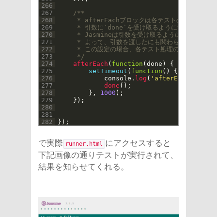
266
267
/**
268
     * afterEachブロックは各テストの後に毎回
269
     * 引数に`done`を受け取るようにすること
270
     * Jasmineは引数を受け取るようにすると、
271
     * よって、引数を渡したにも関わらずいつまで
272
     * この設定の場合、各テスト処理の後1000m
273
     */
274
afterEach
(
function
(
done
)
{
275
setTimeout
(
function
(
)
{
276
console
.
log
(
'afterEach'
)
;
277
done
(
)
;
278
}
,
1000
)
;
279
}
)
;
280
281
282
}
)
;
で実際
にアクセスすると
runner.html
下記画像の通りテストが実行されて、
結果を知らせてくれる。