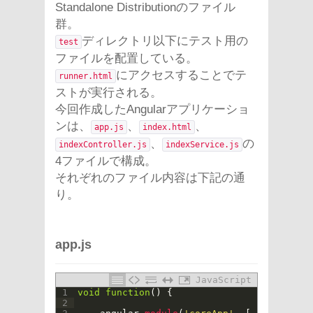
Standalone Distributionのファイル
群。
ディレクトリ以下にテスト用の
test
ファイルを配置している。
にアクセスすることでテ
runner.html
ストが実行される。
今回作成したAngularアプリケーショ
ンは、
、
、
app.js
index.html
、
の
indexController.js
indexService.js
4ファイルで構成。
それぞれのファイル内容は下記の通
り。
app.js
JavaScript
1
void
function
(
)
{
2