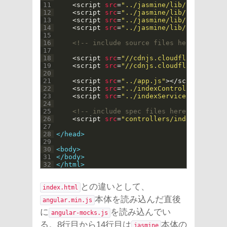
11
<script 
src
=
"../jasmine/lib/jasmine-2.
12
<script 
src
=
"../jasmine/lib/jasmine-2.
13
<script 
src
=
"../jasmine/lib/jasmine-2.
14
<script 
src
=
"../jasmine/lib/jasmine-2.
15
16
<!-- include source files here... -->
17
18
<script 
src
=
"//cdnjs.cloudflare.com/aj
19
<script 
src
=
"//cdnjs.cloudflare.com/aj
20
21
<script 
src
=
"../app.js"
>
</script>
22
<script 
src
=
"../indexController.js"
>
</
23
<script 
src
=
"../indexService.js"
>
</scr
24
25
<!-- include spec files here... -->
26
<script 
src
=
"controllers/indexControll
27
28
</head>
29
30
<body>
31
</body>
32
</html>
との違いとして、
index.html
本体を読み込んだ直後
angular.min.js
に
を読み込んでい
angular-mocks.js
る。8行目から14行目は
本体の
jasmine