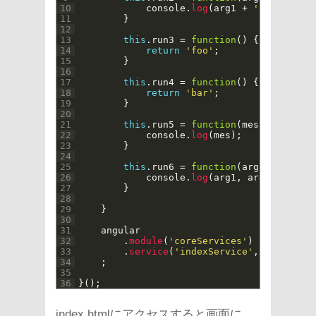
10
console
.
log
(
arg1
+
' '
+
arg2
)
11
}
12
13
this
.
run3
=
function
(
)
{
14
return
'foo'
;
15
}
16
17
this
.
run4
=
function
(
)
{
18
return
'bar'
;
19
}
20
21
this
.
run5
=
function
(
mes
)
{
22
console
.
log
(
mes
)
;
23
}
24
25
this
.
run6
=
function
(
arg1
,
arg2
,
a
26
console
.
log
(
arg1
,
arg2
,
arg3
)
;
27
}
28
29
}
30
31
angular
32
.
module
(
'coreServices'
)
33
.
service
(
'indexService'
,
[
indexSer
34
;
35
36
}
(
)
;
index.htmlにアクセスすると画面に