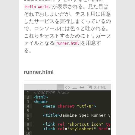
が表示される。見た目は
hello world.
それでおしまいだが、テスト用に用意
したサービスを実行しまくっているの
で、コンソールには色々と吐かれる。
これらをテストするためにトリガーフ
ァイルとなる
を用意す
runner.html
る。
runner.html
XHTML
1
<!DOCTYPE html>
2
<html>
3
<head>
4
<meta 
charset
=
"utf-8"
>
5
6
<title>
Jasmine Spec Runner v2.1.3
</tit
7
8
<link 
rel
=
"shortcut icon"
type
=
"image/
9
<link 
rel
=
"stylesheet"
href
=
"../jasmin
10