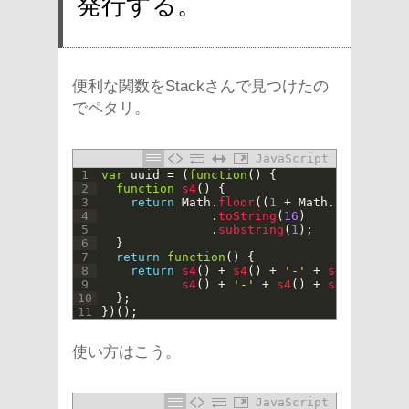
発行する。
便利な関数をStackさんで見つけたの
でペタリ。
JavaScript
1
var
uuid
=
(
function
(
)
{
2
function
s4
(
)
{
3
return
Math
.
floor
(
(
1
+
Math
.
random
(
)
)
4
.
toString
(
16
)
5
.
substring
(
1
)
;
6
}
7
return
function
(
)
{
8
return
s4
(
)
+
s4
(
)
+
'-'
+
s4
(
)
+
'-'
9
s4
(
)
+
'-'
+
s4
(
)
+
s4
(
)
+
s4
(
)
10
}
;
11
}
)
(
)
;
使い方はこう。
JavaScript