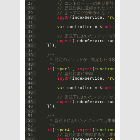
27
// コントローラーの初期化前に監視対象の
28
// 監視対象に登録されたメソッドは本来の
29
// よってログが吐かれない
30
spyOn
(
indexService
,
'run'
)
;
31
32
var
controller
=
$
controller
(
'ind
33
34
// 監視下においたメソッドが実行されてい
35
expect
(
indexService
.
run
)
.
toHaveBe
36
}
)
)
;
37
38
/**
39
     * 特定のメソッドが、指定した引数と共に実行
40
     */
41
it
(
'spec3'
,
inject
(
function
(
$
controll
42
// 監視対象に登録
43
spyOn
(
indexService
,
'run2'
)
;
44
45
var
controller
=
$
controller
(
'ind
46
47
// 監視下においたメソッドが、指定した
48
expect
(
indexService
.
run2
)
.
toHaveB
49
}
)
)
;
50
51
/**
52
     * 監視下においたメソッドでも本来の実装を実
53
     */
54
it
(
'spec4'
,
inject
(
function
(
$
controll
55
// 監視対象に登録するが、本来の実装も実
56
spyOn
(
indexService
,
'run'
)
.
and
.
ca