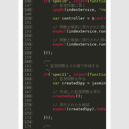
146
it
(
'spec10'
,
inject
(
function
(
$
control
147
// 監視対象に置く
148
spyOn
(
indexService
,
'run5'
)
;
149
150
var
controller
=
$
controller
(
'ind
151
152
// 関数が最初に実行された際の情報を取得
153
expect
(
indexService
.
run5
.
calls
.
fi
154
155
// 関数が最後に実行された際の情報を取得
156
expect
(
indexService
.
run5
.
calls
.
mo
157
158
}
)
)
;
159
160
/**
161
     * 監視関数をその場で作成する
162
     */
163
it
(
'spec11'
,
inject
(
function
(
$
control
164
// 監視関数を作る
165
var
createdSpy
=
jasmine
.
createSp
166
167
// 作成した監視関数を実行
168
createdSpy
(
)
;
169
170
// 実行されたか確認
171
expect
(
createdSpy
)
.
toHaveBeenCall
172
173
}
)
)
;
174
175
/**