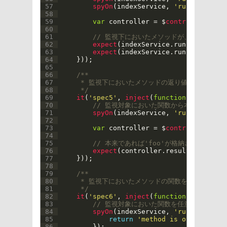
57
spyOn
(
indexService
,
'run2'
)
.
and
.
c
58
59
var
controller
=
$
controller
(
'ind
60
61
// 監視下においたメソッドが、指定した
62
expect
(
indexService
.
run
)
.
toHaveBe
63
expect
(
indexService
.
run2
)
.
toHaveB
64
}
)
)
;
65
66
/**
67
     * 監視下においたメソッドの返り値を強制的に
68
     */
69
it
(
'spec5'
,
inject
(
function
(
$
controll
70
// 監視対象においた関数から本来返される
71
spyOn
(
indexService
,
'run3'
)
.
and
.
r
72
73
var
controller
=
$
controller
(
'ind
74
75
// 本来であれば'foo'が格納されている
76
expect
(
controller
.
result
)
.
toBe
(
'b
77
}
)
)
;
78
79
/**
80
     * 監視下においたメソッドの関数を上書きする
81
     */
82
it
(
'spec6'
,
inject
(
function
(
$
controll
83
// 監視対象においた関数を任意の関数と差
84
spyOn
(
indexService
,
'run3'
)
.
and
.
c
85
return
'method is overrided!'
86
}
)
;