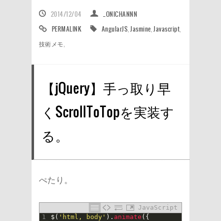
2014/12/04
_ONICHANNN
PERMALINK
AngularJS
,
Jasmine
,
Javascript
,
技術メモ
,
【jQuery】手っ取り早
くScrollToTopを実装す
る。
ぺたり。
JavaScript
1
$
(
'html, body'
)
.
animate
(
{