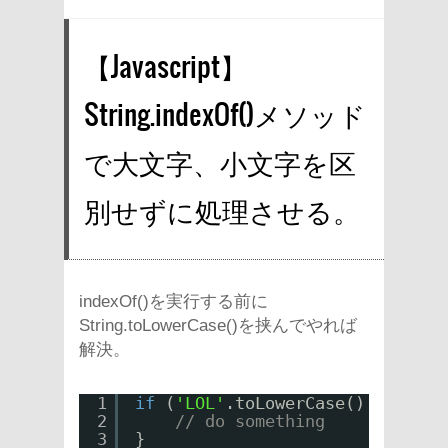
【Javascript】
String.indexOf()メソッド
で大文字、小文字を区
別せずに処理させる。
indexOf()を実行する前に
String.toLowerCase()を挟んでやれば
解決。
1
if
(
'LOL'
.toLowerCase().indexOf
2
// do something
3
}