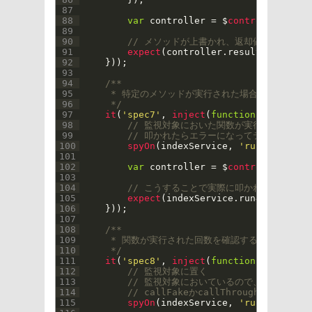
87
88
var
controller
=
$
controller
(
'ind
89
90
// メソッドが上書かれ、返却値が変わって
91
expect
(
controller
.
result
)
.
toBe
(
'm
92
}
)
)
;
93
94
/**
95
     * 特定のメソッドが実行された場合に例外を投
96
     */
97
it
(
'spec7'
,
inject
(
function
(
$
controll
98
// 監視対象においた関数が実行された際に
99
// 叩かれたらエラーになってテストが停ま
100
spyOn
(
indexService
,
'run4'
)
.
and
.
t
101
102
var
controller
=
$
controller
(
'ind
103
104
// こうすることで実際に叩かれた際に投
105
expect
(
indexService
.
run4
)
.
toThrow
106
}
)
)
;
107
108
/**
109
     * 関数が実行された回数を確認する
110
     */
111
it
(
'spec8'
,
inject
(
function
(
$
controll
112
// 監視対象に置く
113
// 監視対象においているので、当然ログは
114
// callFakeかcallThroughを用い
115
spyOn
(
indexService
,
'run5'
)
;