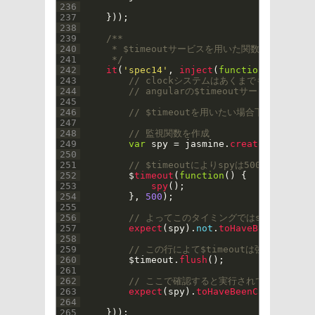
236
237
}
)
)
;
238
239
/**
240
     * $timeoutサービスを用いた関数の遅延実行
241
     */
242
it
(
'spec14'
,
inject
(
function
(
$
control
243
// clockシステムはあくまでもsetTimeo
244
// angularの$timeoutサービスを
245
246
// $timeoutを用いたい場合下記のように
247
248
// 監視関数を作成
249
var
spy
=
jasmine
.
createSpy
(
)
;
250
251
// $timeoutによりspyは500ms後に呼
252
$
timeout
(
function
(
)
{
253
spy
(
)
;
254
}
,
500
)
;
255
256
// よってこのタイミングではspyはまだ呼
257
expect
(
spy
)
.
not
.
toHaveBeenCalled
(
258
259
// この行によて$timeoutは強制的に待
260
$
timeout
.
flush
(
)
;
261
262
// ここで確認すると実行されている
263
expect
(
spy
)
.
toHaveBeenCalled
(
)
;
264
265
}
)
)
;