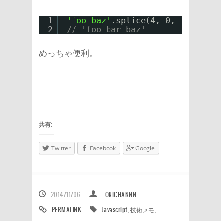
1
'foo baz'
.splice(4, 0, 
'bar '
);
2
// 'foo bar baz'
めっちゃ便利。
共有:
Twitter
Facebook
Google
2014/11/06
_ONICHANNN
PERMALINK
Javascript
,
技術メモ
,