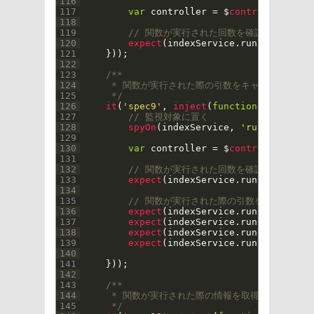
116
117
var
controller
=
$
controller
(
'ind
118
119
// 関数が実行された回数を確認する
120
expect
(
indexService
.
run5
.
calls
.
co
121
}
)
)
;
122
123
/**
124
     * 関数が実行された際の引数をキャプチャして
125
     */
126
it
(
'spec9'
,
inject
(
function
(
$
controll
127
// 監視対象に置く
128
spyOn
(
indexService
,
'run6'
)
;
129
130
var
controller
=
$
controller
(
'ind
131
132
// 関数が実行された回数を確認する
133
expect
(
indexService
.
run6
.
calls
.
co
134
135
// 関数が実行された際の引数をキャプチャ
136
expect
(
indexService
.
run6
.
calls
.
ar
137
expect
(
indexService
.
run6
.
calls
.
ar
138
expect
(
indexService
.
run6
.
calls
.
ar
139
expect
(
indexService
.
run6
.
calls
.
ar
140
141
}
)
)
;
142
143
/**
144
     * 関数が実行された際の情報を取得する
145
     */