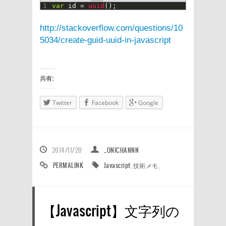
1
var
id
=
uuid
(
)
;
http://stackoverflow.com/questions/10
5034/create-guid-uuid-in-javascript
共有:
Twitter
Facebook
Google
2014/11/20
_ONICHANNN
PERMALINK
Javascript
,
技術メモ
,
【Javascript】文字列の