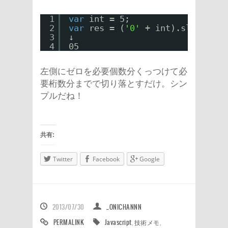
1
var
int = 5;
2
var
res = (
'0'
+ int).slice(-2)
3
↓
4
05
左側にゼロを必要個数分くっつけて必
要桁数分までで切り落とすだけ。シン
プルだね！
共有:
Twitter
Facebook
Google
2013/07/30
_ONICHANNN
PERMALINK
Javascript
,
技術メモ
,