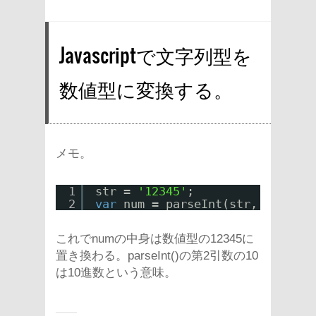
Javascriptで文字列型を
数値型に変換する。
メモ。
1
str = 
'12345'
;
2
var
num = parseInt(str, 10);
これでnumの中身は数値型の12345に
置き換わる。parseInt()の第2引数の10
は10進数という意味。