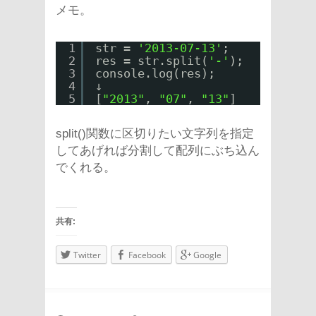
メモ。
1
str = 
'2013-07-13'
;
2
res = str.split(
'-'
);
3
console.log(res);
4
↓
5
[
"2013"
, 
"07"
, 
"13"
]
split()関数に区切りたい文字列を指定
してあげれば分割して配列にぶち込ん
でくれる。
共有:
Twitter
Facebook
Google