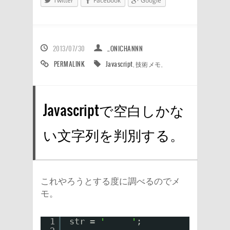
Twitter
Facebook
Google
2013/07/30
_ONICHANNN
PERMALINK
Javascript
,
技術メモ
,
Javascriptで空白しかな
い文字列を判別する。
これやろうとする度に調べるのでメ
モ。
1
str = 
'　　　'
;