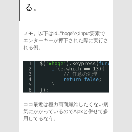
る。
メモ。以下はid=”hoge”のinput要素で
エンターキーが押下された際に実行さ
れる例。
1
$(
'#hoge'
).keypress(
function
(e)
2
if
(e.which == 13){
3
// 任意の処理
4
return
false
;
5
}
6
});
ココ最近は極力画面繊維したくない病
気にかかっているのでAjaxと併せて多
用してるなう。