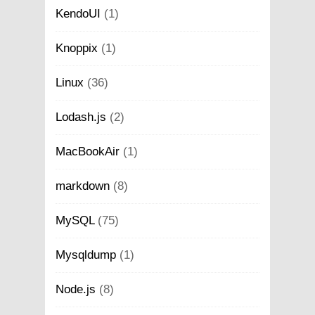
KendoUI
(1)
Knoppix
(1)
Linux
(36)
Lodash.js
(2)
MacBookAir
(1)
markdown
(8)
MySQL
(75)
Mysqldump
(1)
Node.js
(8)