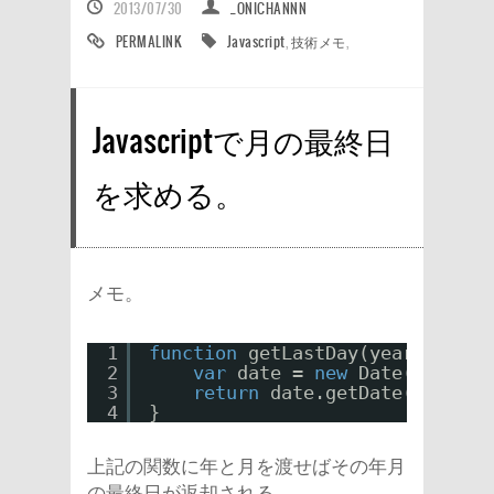
2013/07/30
_ONICHANNN
PERMALINK
Javascript
,
技術メモ
,
Javascriptで月の最終日
を求める。
メモ。
1
function
getLastDay(year, month
2
var
date = 
new
Date(year, m
3
return
date.getDate();
4
}
上記の関数に年と月を渡せばその年月
の最終日が返却される。