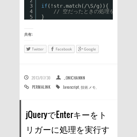
2
3
if
(!str.match(/\S/g)){
4
// 空だったときの処理を記述
5
}
共有:
Twitter
Facebook
Google
2013/07/30
_ONICHANNN
PERMALINK
Javascript
,
技術メモ
,
jQueryでEnterキーをト
リガーに処理を実行す