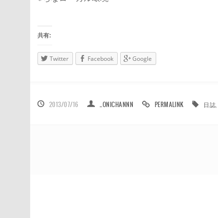
共有:
Twitter
Facebook
Google
2013/07/16
_ONICHANNN
PERMALINK
日誌
,