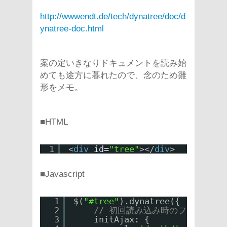
http://wwwendt.de/tech/dynatree/doc/d
ynatree-doc.html
案の定いきなりドキュメントを読み始
めても途方に暮れたので、念のため雛
形をメモ。
■HTML
1
<
div
id
=
"tree"
></
div
>
■Javascript
1
$(
"#tree"
).dynatree({
2
// 初回読み込み時のファイルツ
3
initAjax: {