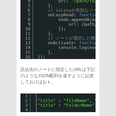
4
url: 
'/path/to/parentN
5
},
6
// isLazyが有効なノードが展
7
onLazyRead: 
function
(node)
8
node.appendAjax({
9
url: /path/to/chil
10
});
11
},
12
// ノードが選択した際に実行
13
onActivate: 
function
(node)
14
console.log(node.getKe
15
},
16
});
読込先のノードに指定したURLは下記
のようなJSON配列を返すように記述
しておけばおｋ。
1
[
2
{
"title"
: 
"fileName"
, 
"isLazy"
3
{
"title"
: 
"FolderName"
, 
"isFol
4
]