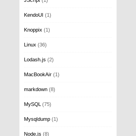
JScript
(1)
KendoUI
(1)
Knoppix
(1)
Linux
(36)
Lodash.js
(2)
MacBookAir
(1)
markdown
(8)
MySQL
(75)
Mysqldump
(1)
Node.js
(8)