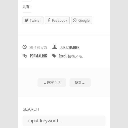
共有:
Twitter
Facebook
Google
2014/03/27
_ONICHANNN
PERMALINK
Excel
,
技術メモ
,
←
PREVIOUS
NEXT
→
SEARCH