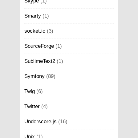
Skype
(1)
Smarty
(1)
socket.io
(3)
SourceForge
(1)
SublimeText2
(1)
Symfony
(89)
Twig
(6)
Twitter
(4)
Underscore.js
(16)
Unix
(1)