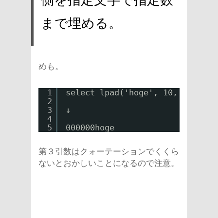
まで埋める。
めも。
1
select lpad('hoge', 10, '0');
2
3
↓
4
5
000000hoge
第３引数はクォーテーションでくくら
ないとおかしいことになるので注意。