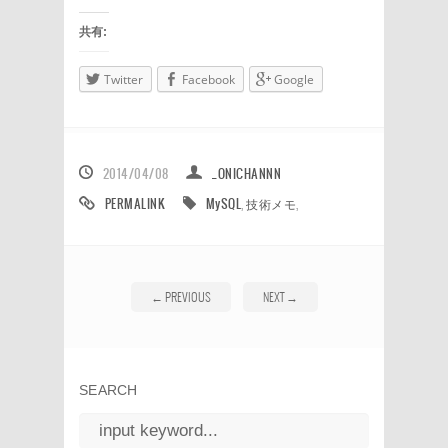
共有:
Twitter
Facebook
Google
2014/04/08
_ONICHANNN
PERMALINK
MySQL
,
技術メモ
,
←
PREVIOUS
NEXT
→
SEARCH