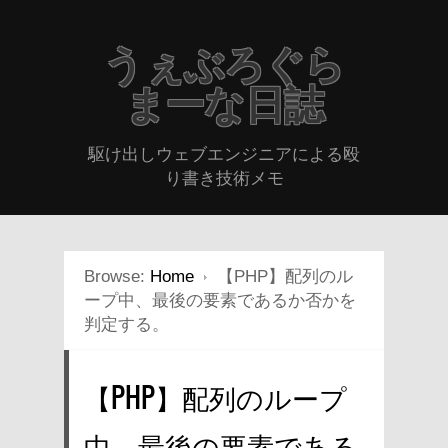
うぇぶろぐら
まーな日誌
駆け出しウェブエンジニアによる殴
り書き技術メモ
Browse:
Home
【PHP】配列のル
ープ中、最後の要素であるか否かを
判定する。
【PHP】配列のループ
中、最後の要素である