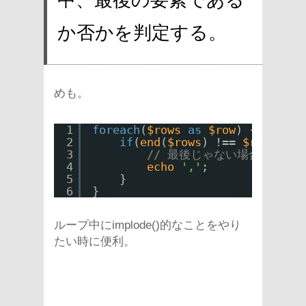
か否かを判定する。
めも。
1
foreach
(
$rows
as
$row
) {
2
if
(
end
(
$rows
) !== 
$row
) {
3
// 最後じゃない場合の処理
4
echo
','
;
5
}
6
}
ループ中にimplode()的なことをやり
たい時に便利。