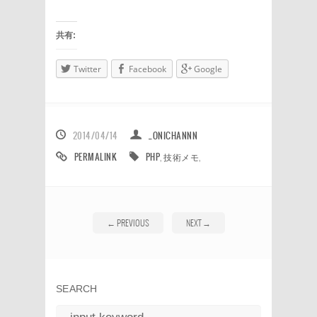
共有:
Twitter
Facebook
Google
2014/04/14
_ONICHANNN
PERMALINK
PHP
,
技術メモ
,
←
PREVIOUS
NEXT
→
SEARCH