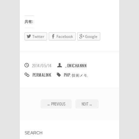
共有:
Twitter
Facebook
Google
2014/05/14
_ONICHANNN
PERMALINK
PHP
,
技術メモ
,
←
PREVIOUS
NEXT
→
SEARCH