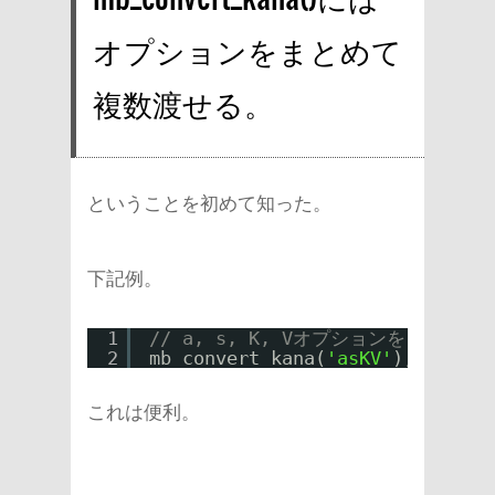
オプションをまとめて
複数渡せる。
ということを初めて知った。
下記例。
1
// a, s, K, Vオプションをまとめて
2
mb_convert_kana(
'asKV'
);
これは便利。