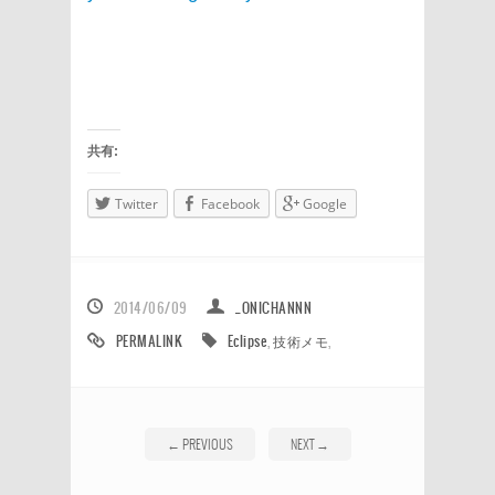
共有:
Twitter
Facebook
Google
2014/06/09
_ONICHANNN
PERMALINK
Eclipse
,
技術メモ
,
←
PREVIOUS
NEXT
→