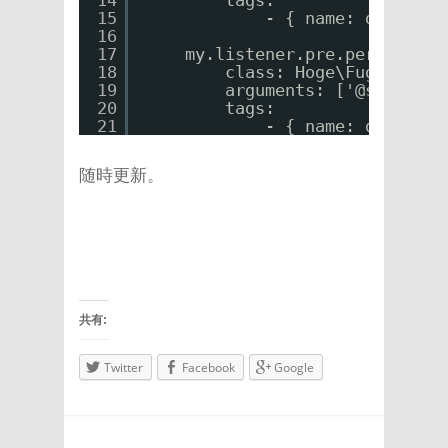
14
tags:
15
- { name: doctrine
16
17
my.listener.pre.persist:
18
class: Hoge\FugaBundle
19
arguments: ['@service_
20
tags:
21
- { name: doctrine
随時更新。
共有:
Twitter
Facebook
Google