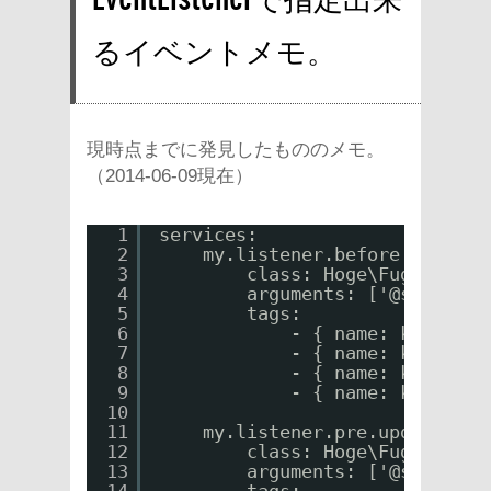
るイベントメモ。
現時点までに発見したもののメモ。
（2014-06-09現在）
1
services:
2
my.listener.before.filter:
3
class: Hoge\FugaBundle
4
arguments: ['@service_
5
tags:
6
- { name: kernel.e
7
- { name: kernel.e
8
- { name: kernel.e
9
- { name: kernel.e
10
11
my.listener.pre.update:
12
class: Hoge\FugaBundle
13
arguments: ['@service_