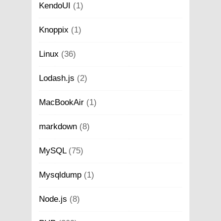
KendoUI
(1)
Knoppix
(1)
Linux
(36)
Lodash.js
(2)
MacBookAir
(1)
markdown
(8)
MySQL
(75)
Mysqldump
(1)
Node.js
(8)