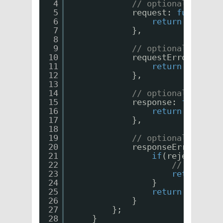
4
// optional method
5
request: 
function
(
6
return
config;
7
},
8
9
// optional method
10
requestError: 
func
11
return
$q.reje
12
},
13
14
// optional method
15
response: 
function
16
return
respons
17
},
18
19
// optional method
20
responseError: 
fun
21
if
(rejection.s
22
// レスポ
23
return
$q.
24
}
25
return
$q.reje
26
}
27
};
28
}