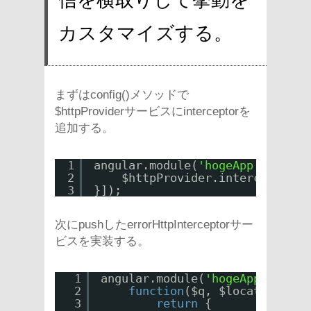
カスタマイズする。
まずはconfig()メソッドで
$httpProviderサービスにinterceptorを
追加する。
1
angular.module(
'hogeApp'
, []).c
2
$httpProvider.interceptors.
3
}]);
次にpushしたerrorHttpInterceptorサー
ビスを実装する。
1
angular.module(
'hogeApp'
, []).
2
function
($q, $location) {
3
return
{