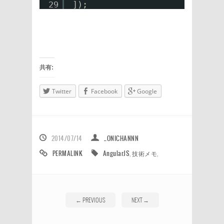
29
]);
共有:
Twitter
Facebook
Google
2014/07/14
_ONICHANNN
PERMALINK
AngularJS
,
技術メモ
,
←
PREVIOUS
NEXT
→