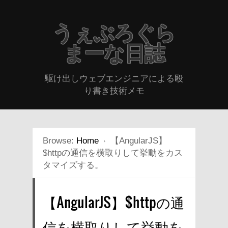
うぇぶろぐら
まーな日誌
駆け出しウェブエンジニアによる殴
り書き技術メモ
Browse:
Home
【AngularJS】
$httpの通信を横取りして挙動をカス
タマイズする。
【AngularJS】$httpの通
信を横取りして挙動を