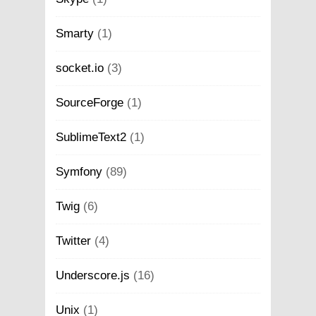
Smarty
(1)
socket.io
(3)
SourceForge
(1)
SublimeText2
(1)
Symfony
(89)
Twig
(6)
Twitter
(4)
Underscore.js
(16)
Unix
(1)