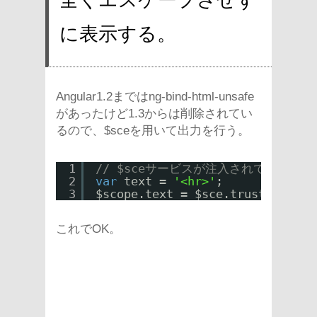
に表示する。
Angular1.2まではng-bind-html-unsafe
があったけど1.3からは削除されてい
るので、$sceを用いて出力を行う。
1
// $sceサービスが注入されているのは
2
var
text = 
'<hr>'
;
3
$scope.text = $sce.trustAsHtml(
これでOK。