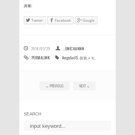
共有:
Twitter
Facebook
Google
2014/07/29
_ONICHANNN
PERMALINK
AngularJS
,
技術メモ
,
←
PREVIOUS
NEXT
→
SEARCH