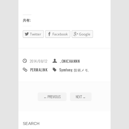
共有:
Twitter
Facebook
Google
2014/08/12
_ONICHANNN
PERMALINK
Symfony
,
技術メモ
,
←
PREVIOUS
NEXT
→
SEARCH