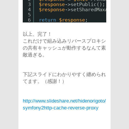
3
$response
->setPublic();
4
$response
->setSharedMaxAge(300)
5
6
return
$response
;
以上、完了！
これだけで組み込みリバースプロキシ
の共有キャッシュが動作するなんて素
敵過ぎる。
下記スライドにわかりやすく纏められ
てます。（感謝！）
http://www.slideshare.net/hidenorigoto/
symfony2http-cache-reverse-proxy