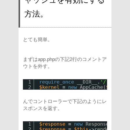
方法。
とても簡単。
まずはapp.phpの下記2行のコメントア
ウトを外す。
1
require_once
__DIR__.
'/../app/A
2
$kernel
= 
new
AppCache(
$kernel
)
んでコントローラーで下記のようにレ
スポンスを返す。
1
$response
= 
new
Response();
2
$response
= 
$this
->render(
'Hoge