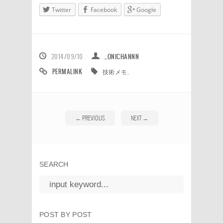
Twitter
Facebook
Google
2014/09/10
_ONICHANNN
PERMALINK
技術メモ
,
←
PREVIOUS
NEXT
→
SEARCH
POST BY POST