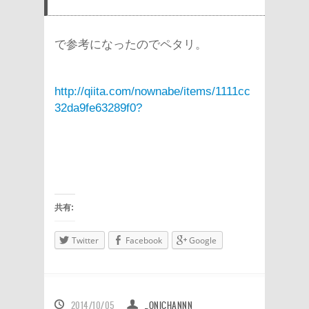
で参考になったのでペタリ。
http://qiita.com/nownabe/items/1111cc
32da9fe63289f0?
共有:
Twitter
Facebook
Google
2014/10/05
_ONICHANNN