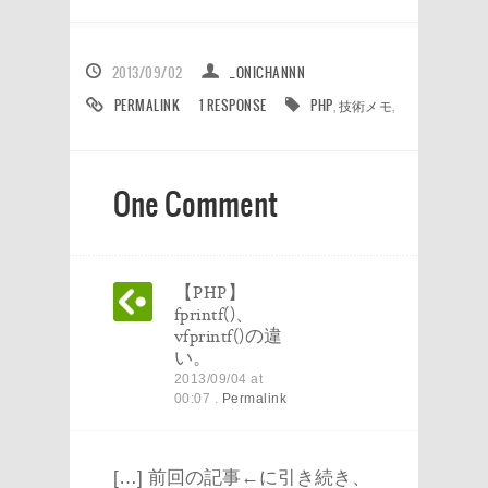
2013/09/02
_ONICHANNN
PERMALINK
1 RESPONSE
PHP
,
技術メモ
,
One Comment
【PHP】
fprintf()、
vfprintf()の違
い。
2013/09/04
at
00:07
.
Permalink
[…] 前回の記事←に引き続き、