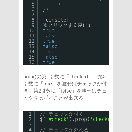
5
})
6
})
7
8
[console]
9
※クリックする度に↓
10
true
11
false
12
true
13
false
14
true
15
false
16
true
prop()の第1引数に「checked」、第2
引数に「true」を渡せばチェックが付
き、第2引数に「false」を渡せばチェ
ックをはずすことが出来る。
1
// チェックが付く
2
$(
'#check'
).prop(
'checked'
, 
tru
3
4
// チェックが外れる