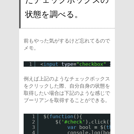
状態を調べる。
前もやった気がするけど忘れてるので
メモ。
1
<
input
type
=
"checkbox"
id
=
"chec
例えば上記のようなチェックボックス
をクリックした際、自分自身の状態を
取得したい場合は下記のような感じで
ブーリアンを取得することができる。
1
$(
function
(){
2
$(
'#check'
).click(
function
3
var
bool = $(
this
).pro
4
console.log(bool);