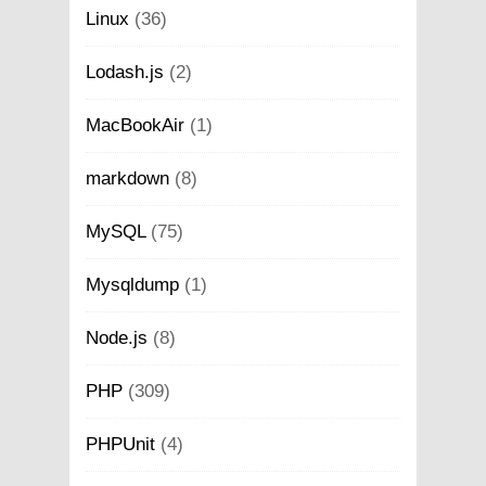
Linux
(36)
Lodash.js
(2)
MacBookAir
(1)
markdown
(8)
MySQL
(75)
Mysqldump
(1)
Node.js
(8)
PHP
(309)
PHPUnit
(4)