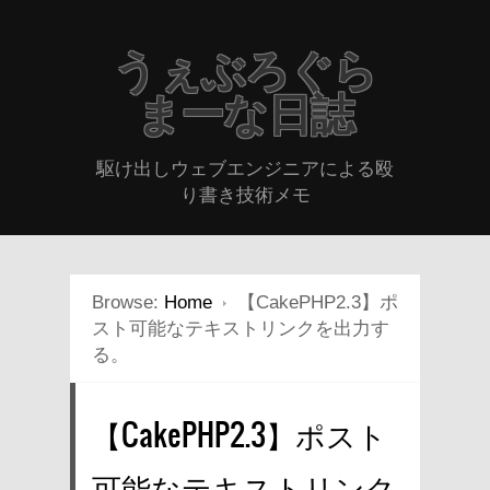
うぇぶろぐら
まーな日誌
駆け出しウェブエンジニアによる殴
り書き技術メモ
Browse:
Home
【CakePHP2.3】ポ
スト可能なテキストリンクを出力す
る。
【CakePHP2.3】ポスト
可能なテキストリンク