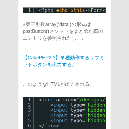
1
<?php 
echo
$this
->Form->postLin
※第三引数array(‘data’)の形式は
postButton()メソッドをまとめた際の
エントリを参照されたし。↓
【CakePHP2.3】単独動作するサブミ
ットボタンを出力する。
このようなHTMLが出力される。
1
<
form
action
=
"/designs/test"
na
2
<
input
type
=
"hidden"
name
=
"
3
<
input
type
=
"hidden"
name
=
"
4
<
input
type
=
"hidden"
name
=
"
5
<
input
type
=
"hidden"
name
=
"
6
</
form
>