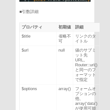
■引数詳細
プロパティ
初期値
詳細
$title
省略不
リンクのタ
可
イトル
$url
null
値のサブミ
ット先
URL。
Router::url()
と同一のフ
ォーマット
で指定
$options
array()
フォームオ
プションの
他、
array(‘data’)
が使用可能