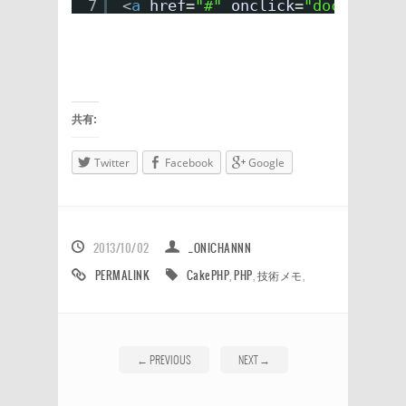
7
<
a
href
=
"#"
onclick
=
"document.p
共有:
Twitter
Facebook
Google
2013/10/02
_ONICHANNN
PERMALINK
CakePHP
,
PHP
,
技術メモ
,
←
PREVIOUS
NEXT
→