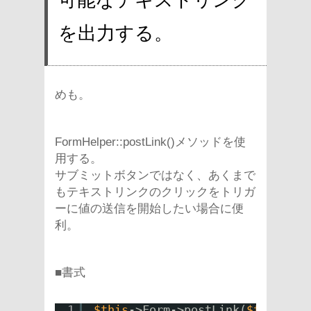
を出力する。
めも。
FormHelper::postLink()メソッドを使
用する。
サブミットボタンではなく、あくまで
もテキストリンクのクリックをトリガ
ーに値の送信を開始したい場合に便
利。
■書式
1
$this
->Form->postLink(
$title
, 
$