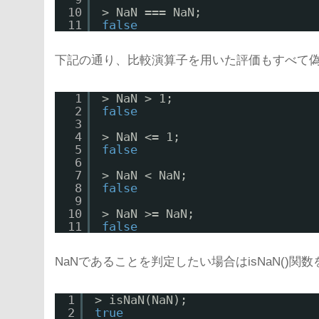
10
> NaN === NaN;
11
false
下記の通り、比較演算子を用いた評価もすべて
1
> NaN > 1;
2
false
3
4
> NaN <= 1;
5
false
6
7
> NaN < NaN;
8
false
9
10
> NaN >= NaN;
11
false
NaNであることを判定したい場合はisNaN()関
1
> isNaN(NaN);
2
true