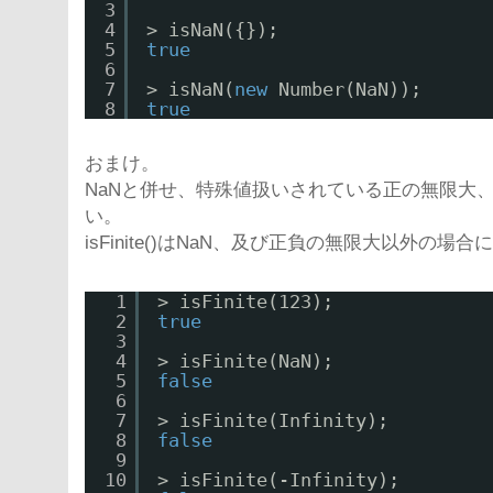
3
4
> isNaN({});
5
true
6
7
> isNaN(
new
Number(NaN));
8
true
おまけ。
NaNと併せ、特殊値扱いされている正の無限大、負
い。
isFinite()はNaN、及び正負の無限大以外の場
1
> isFinite(123);
2
true
3
4
> isFinite(NaN);
5
false
6
7
> isFinite(Infinity);
8
false
9
10
> isFinite(-Infinity);