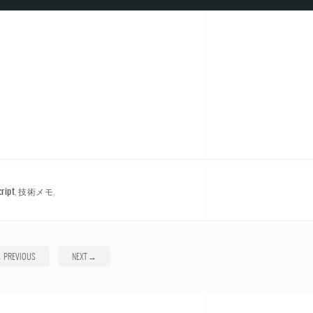
cript
,
技術メモ
,
←
PREVIOUS
NEXT
→