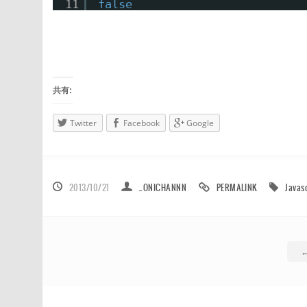
11
false
共有:
Twitter
Facebook
Google
2013/10/21
_ONICHANNN
PERMALINK
Javas