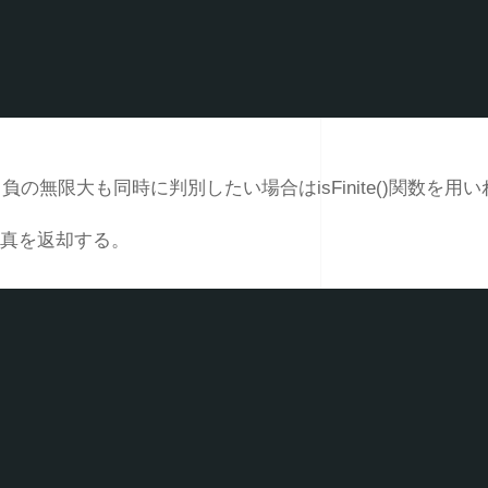
の無限大も同時に判別したい場合はisFinite()関数を用
合に真を返却する。