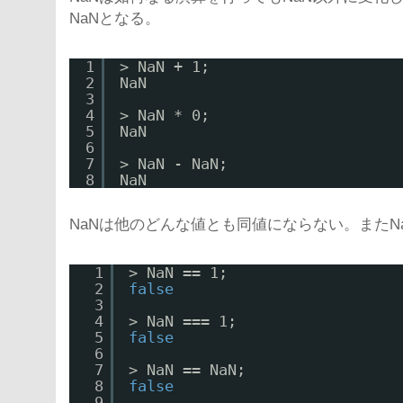
NaNとなる。
1
> NaN + 1;
2
NaN
3
4
> NaN * 0;
5
NaN
6
7
> NaN - NaN;
8
NaN
NaNは他のどんな値とも同値にならない。またN
1
> NaN == 1;
2
false
3
4
> NaN === 1;
5
false
6
7
> NaN == NaN;
8
false
9