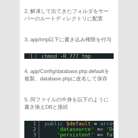
2, 解凍して出てきたフォルダをサー
バーのルートディレクトリに配置
3, app/tmp以下に書き込み権限を付与
1
chmod -R 777 tmp
4, app/Config/database.php.defaultを
複製、database.phpに改名して保存
5, 同ファイルの中身を以下のように
書き換えDBと接続
1
public
$default
= 
array
(
2
'datasource'
=> 
'Database/
3
'persistent'
=> false,