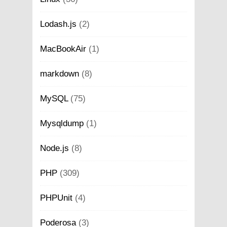
Lodash.js
(2)
MacBookAir
(1)
markdown
(8)
MySQL
(75)
Mysqldump
(1)
Node.js
(8)
PHP
(309)
PHPUnit
(4)
Poderosa
(3)