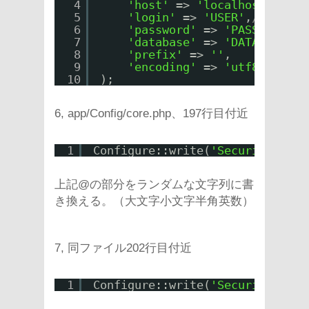
4
'host'
=> 
'localhost'
,
//ホ
5
'login'
=> 
'USER'
,
//ユーザ
6
'password'
=> 
'PASSWORD'
,
7
'database'
=> 
'DATABASE_NA
8
'prefix'
=> 
''
,
9
'encoding'
=> 
'utf8'
,
10
);
6, app/Config/core.php、197行目付近
1
Configure::write(
'Security.salt
上記@の部分をランダムな文字列に書
き換える。（大文字小文字半角英数）
7, 同ファイル202行目付近
1
Configure::write(
'Security.ciph