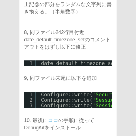
上記@の部分をランダムな文字列に書
き換える。（半角数字）
8, 同ファイル242行目付近
date_default_timezone_setのコメント
アウトをはずし以下に修正
1
date_default_timezone_set(
'Asia
9, 同ファイル末尾に以下を追加
1
Configure::write(
'Security.cook
2
Configure::write(
'Session.cooki
3
Configure::write(
'Session.check
10, 最後に
ココ
の手順に従って
DebugKitをインストール