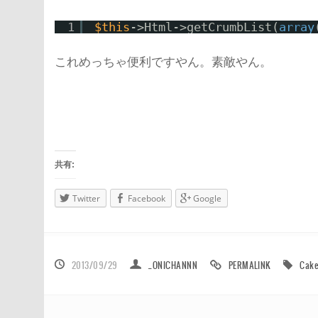
1
$this
->Html->getCrumbList(
array
これめっちゃ便利ですやん。素敵やん。
共有:
Twitter
Facebook
Google
2013/09/29
_ONICHANNN
PERMALINK
Cak