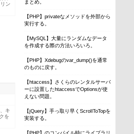
まとめ。
とリン
【PHP】privateなメソッドを外部から
実行する。
【MySQL】大量にランダムなデータ
を作成する際の方法いろいろ。
【PHP】Xdebugのvar_dump()を通常
のものに戻す。
【htaccess】さくらのレンタルサーバ
ーに設置したhtaccessでOptionsが使
えない問題。
合、キ
【jQuery】手っ取り早くScrollToTopを
ンクを
実装する。
【PHP】のコンパイル時にライブラリ