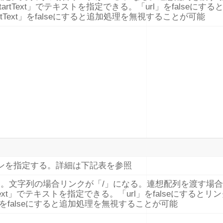
tartText」でテキストを指定できる。「url」をfalseにする
tText」をfalseにすると追加処理を無視することが可能
ションを指定する。詳細は下記表を参照
。文字列の場合リンクが「/」になる。連想配列を渡す場
rtText」でテキストを指定できる。「url」をfalseにするとリ
xt」をfalseにすると追加処理を無視することが可能