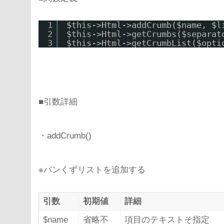
1
$this->Html->addCrumb($name, $l
2
$this->Html->getCrumbs($separat
3
$this->Html->getCrumbList($opti
■引数詳細
・addCrumb()
※パンくずリストを追加する
引数
初期値
詳細
$name
省略不
項目のテキストそ指定