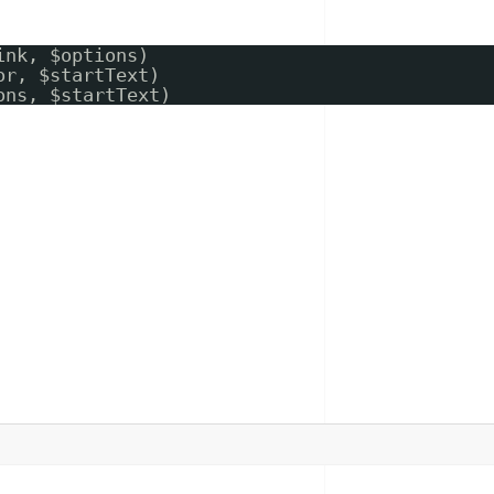
ink, $options)
or, $startText)
ons, $startText)