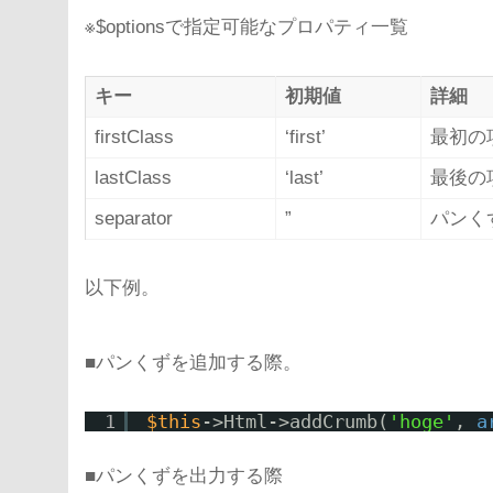
※$optionsで指定可能なプロパティ一覧
キー
初期値
詳細
firstClass
‘first’
最初の
lastClass
‘last’
最後の
separator
”
パンく
以下例。
■パンくずを追加する際。
1
$this
->Html->addCrumb(
'hoge'
, 
a
■パンくずを出力する際