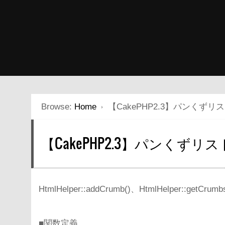
Browse:
Home
【CakePHP2.3】パンくず
【CakePHP2.3】パンくず
HtmlHelper::addCrumb()、HtmlHelper::getC
■関数定義