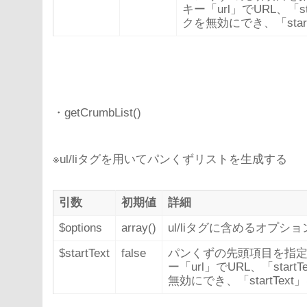
キー「url」でURL、「s
クを無効にでき、「star
・getCrumbList()
※ul/liタグを用いてパンくずリストを生成する
引数
初期値
詳細
$options
array()
ul/liタグに含めるオプ
$startText
false
パンくずの先頭項目を指定
ー「url」でURL、「sta
無効にでき、「startTe