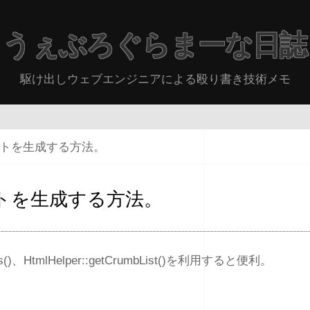
うぇぶろぐらまーな日誌
駆け出しウェブエンジニアによる殴り書き技術メモ
リストを生成する方法。
リストを生成する方法。
rumbs()、HtmlHelper::getCrumbList()を利用すると便利。