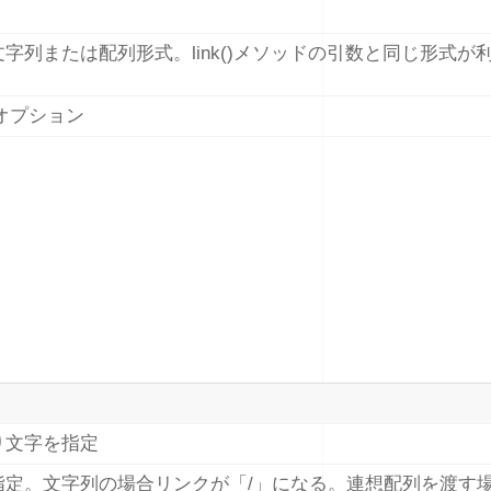
字列または配列形式。link()メソッドの引数と同じ形式が
加オプション
り文字を指定
指定。文字列の場合リンクが「/」になる。連想配列を渡す