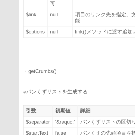
可
$link
null
項目のリンク先を指定。文
能
$options
null
link()メソッドに渡す追
・getCrumbs()
※パンくずリストを生成する
引数
初期値
詳細
$separator
‘&raquo;’
パンくずリストの区切
$startText
false
パンくずの先頭項目を