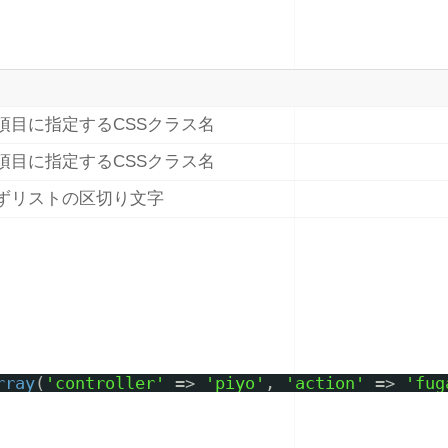
項目に指定するCSSクラス名
項目に指定するCSSクラス名
ずリストの区切り文字
rray
(
'controller'
=> 
'piyo'
, 
'action'
=> 
'fug